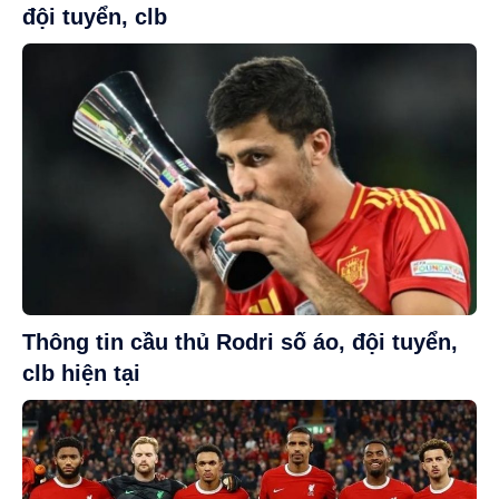
đội tuyển, clb
Thông tin cầu thủ Rodri số áo, đội tuyển,
clb hiện tại