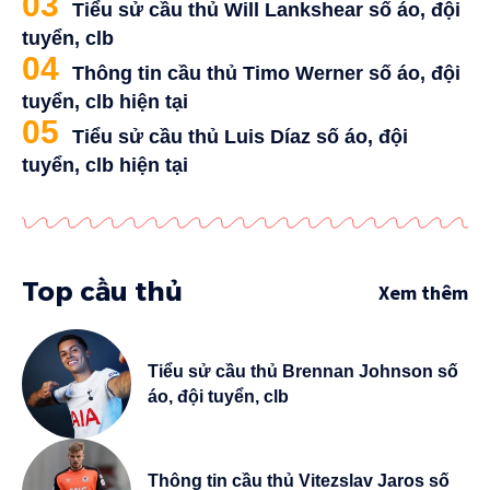
Tiểu sử cầu thủ Will Lankshear số áo, đội
tuyển, clb
Thông tin cầu thủ Timo Werner số áo, đội
tuyển, clb hiện tại
Tiểu sử cầu thủ Luis Díaz số áo, đội
tuyển, clb hiện tại
Top cầu thủ
Xem thêm
Tiểu sử cầu thủ Brennan Johnson số
áo, đội tuyển, clb
Thông tin cầu thủ Vitezslav Jaros số