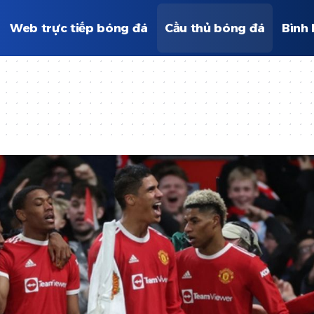
Web trực tiếp bóng đá
Cầu thủ bóng đá
Bình 