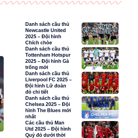
Danh sách cầu thủ
Newcastle United
2025 – Đội hình
Chích chòe
Danh sách cầu thủ
Tottenham Hotspur
2025 – Đội hình Gà
trống mới
Danh sách cầu thủ
Liverpool FC 2025 –
Đội hình Lữ đoàn
đỏ chi tiết
Danh sách cầu thủ
Chelsea 2025 – Đội
hình The Blues mới
nhất
Các cầu thủ Man
Utd 2025 – Đội hình
Quỷ đỏ dưới thời