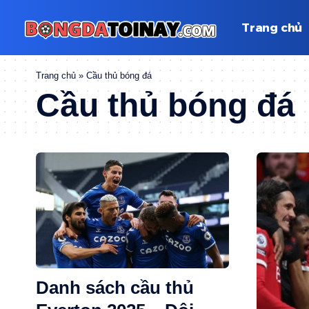
Trang chủ
Trang chủ
»
Cầu thủ bóng đá
Cầu thủ bóng đá
Danh sách cầu thủ