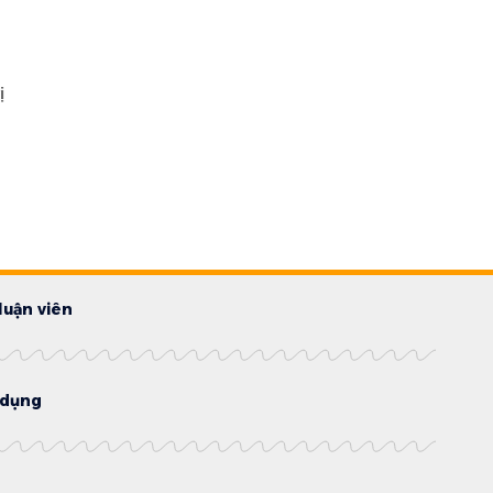
ị
luận viên
 dụng