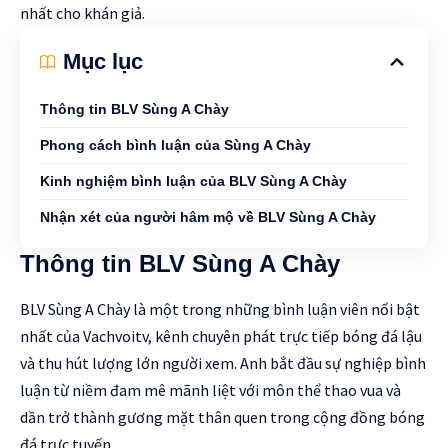
nhất cho khán giả.
Mục lục
Thông tin BLV Sùng A Chày
Phong cách bình luận của Sùng A Chày
Kinh nghiệm bình luận của BLV Sùng A Chày
Nhận xét của người hâm mộ về BLV Sùng A Chày
Thông tin BLV Sùng A Chày
BLV Sùng A Chày là một trong những bình luận viên nổi bật
nhất của Vachvoitv, kênh chuyên phát trực tiếp bóng đá lậu
và thu hút lượng lớn người xem. Anh bắt đầu sự nghiệp bình
luận từ niềm đam mê mãnh liệt với môn thể thao vua và
dần trở thành gương mặt thân quen trong cộng đồng bóng
đá trực tuyến.