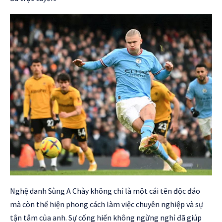
Nghệ danh Sùng A Chày không chỉ là một cái tên độc đáo
mà còn thể hiện phong cách làm việc chuyên nghiệp và sự
tận tâm của anh. Sự cống hiến không ngừng nghỉ đã giúp