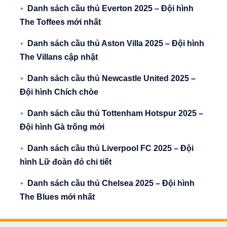
Danh sách cầu thủ Everton 2025 – Đội hình
The Toffees mới nhất
Danh sách cầu thủ Aston Villa 2025 – Đội hình
The Villans cập nhật
Danh sách cầu thủ Newcastle United 2025 –
Đội hình Chích chòe
Danh sách cầu thủ Tottenham Hotspur 2025 –
Đội hình Gà trống mới
Danh sách cầu thủ Liverpool FC 2025 – Đội
hình Lữ đoàn đỏ chi tiết
Danh sách cầu thủ Chelsea 2025 – Đội hình
The Blues mới nhất