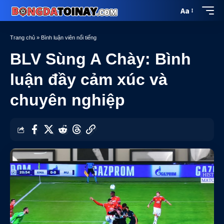
Aa
Trang chủ
»
Bình luận viên nổi tiếng
BLV Sùng A Chày: Bình
luận đầy cảm xúc và
chuyên nghiệp