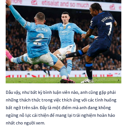
Dẫu vậy, như bất kỳ bình luận viên nào, anh cũng gặp phải
những thách thức trong việc thích ứng với các tình huống
bất ngờ trên sân. Đây là một điểm mà anh đang không
ngừng nỗ lực cải thiện để mang lại trải nghiệm hoàn hảo
nhất cho người xem.