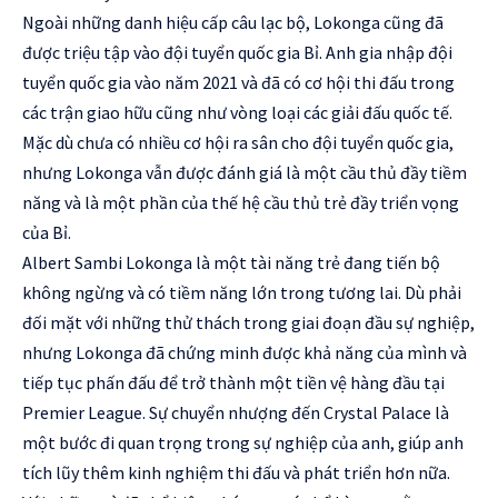
Ngoài những danh hiệu cấp câu lạc bộ, Lokonga cũng đã
được triệu tập vào đội tuyển quốc gia Bỉ. Anh gia nhập đội
tuyển quốc gia vào năm 2021 và đã có cơ hội thi đấu trong
các trận giao hữu cũng như vòng loại các giải đấu quốc tế.
Mặc dù chưa có nhiều cơ hội ra sân cho đội tuyển quốc gia,
nhưng Lokonga vẫn được đánh giá là một cầu thủ đầy tiềm
năng và là một phần của thế hệ cầu thủ trẻ đầy triển vọng
của Bỉ.
Albert Sambi Lokonga là một tài năng trẻ đang tiến bộ
không ngừng và có tiềm năng lớn trong tương lai. Dù phải
đối mặt với những thử thách trong giai đoạn đầu sự nghiệp,
nhưng Lokonga đã chứng minh được khả năng của mình và
tiếp tục phấn đấu để trở thành một tiền vệ hàng đầu tại
Premier League. Sự chuyển nhượng đến Crystal Palace là
một bước đi quan trọng trong sự nghiệp của anh, giúp anh
tích lũy thêm kinh nghiệm thi đấu và phát triển hơn nữa.