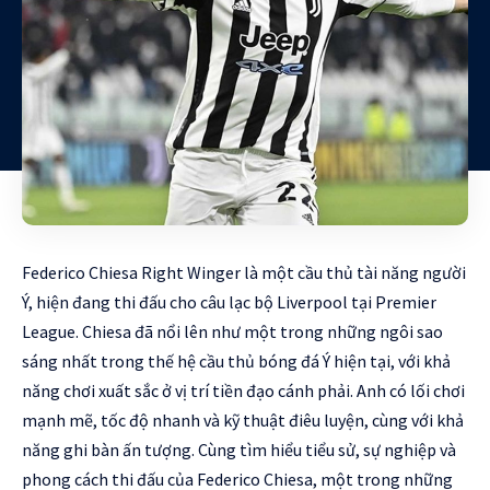
Federico Chiesa Right Winger là một cầu thủ tài năng người
Ý, hiện đang thi đấu cho câu lạc bộ Liverpool tại Premier
League. Chiesa đã nổi lên như một trong những ngôi sao
sáng nhất trong thế hệ cầu thủ bóng đá Ý hiện tại, với khả
năng chơi xuất sắc ở vị trí tiền đạo cánh phải. Anh có lối chơi
mạnh mẽ, tốc độ nhanh và kỹ thuật điêu luyện, cùng với khả
năng ghi bàn ấn tượng. Cùng tìm hiểu tiểu sử, sự nghiệp và
phong cách thi đấu của Federico Chiesa, một trong những