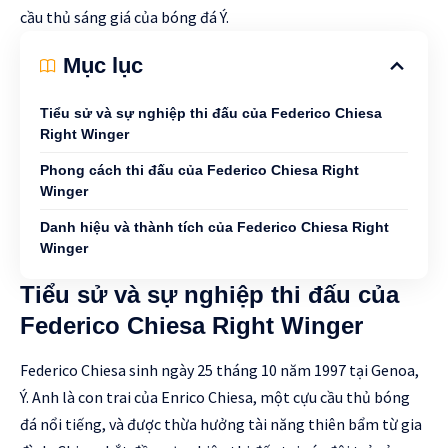
cầu thủ sáng giá của bóng đá Ý.
Mục lục
Tiểu sử và sự nghiệp thi đấu của Federico Chiesa
Right Winger
Phong cách thi đấu của Federico Chiesa Right
Winger
Danh hiệu và thành tích của Federico Chiesa Right
Winger
Tiểu sử và sự nghiệp thi đấu của
Federico Chiesa Right Winger
Federico Chiesa sinh ngày 25 tháng 10 năm 1997 tại Genoa,
Ý. Anh là con trai của Enrico Chiesa, một cựu cầu thủ bóng
đá nổi tiếng, và được thừa hưởng tài năng thiên bẩm từ gia