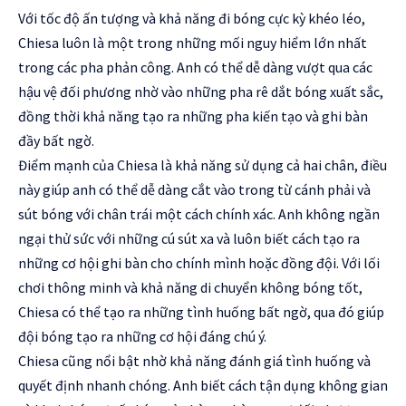
Với tốc độ ấn tượng và khả năng đi bóng cực kỳ khéo léo,
Chiesa luôn là một trong những mối nguy hiểm lớn nhất
trong các pha phản công. Anh có thể dễ dàng vượt qua các
hậu vệ đối phương nhờ vào những pha rê dắt bóng xuất sắc,
đồng thời khả năng tạo ra những pha kiến tạo và ghi bàn
đầy bất ngờ.
Điểm mạnh của Chiesa là khả năng sử dụng cả hai chân, điều
này giúp anh có thể dễ dàng cắt vào trong từ cánh phải và
sút bóng với chân trái một cách chính xác. Anh không ngần
ngại thử sức với những cú sút xa và luôn biết cách tạo ra
những cơ hội ghi bàn cho chính mình hoặc đồng đội. Với lối
chơi thông minh và khả năng di chuyển không bóng tốt,
Chiesa có thể tạo ra những tình huống bất ngờ, qua đó giúp
đội bóng tạo ra những cơ hội đáng chú ý.
Chiesa cũng nổi bật nhờ khả năng đánh giá tình huống và
quyết định nhanh chóng. Anh biết cách tận dụng không gian