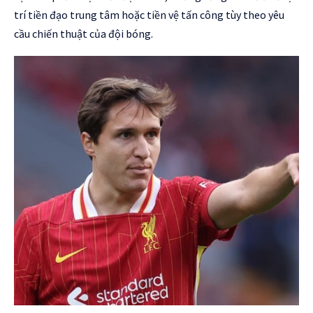
trí tiền đạo trung tâm hoặc tiền vệ tấn công tùy theo yêu
cầu chiến thuật của đội bóng.