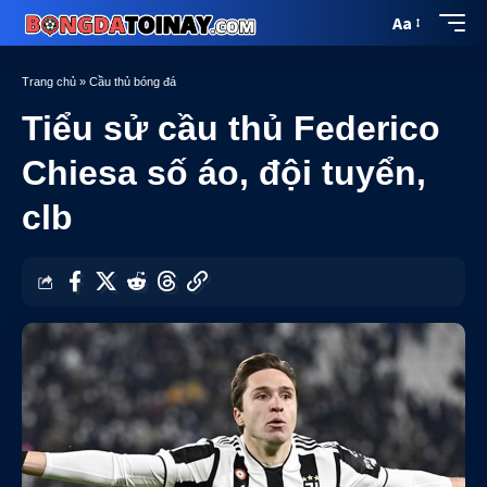
Aa
Trang chủ
»
Cầu thủ bóng đá
Tiểu sử cầu thủ Federico
Chiesa số áo, đội tuyển,
clb