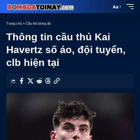
Aa
Trang chủ
»
Cầu thủ bóng đá
Thông tin cầu thủ Kai
Havertz số áo, đội tuyển,
clb hiện tại