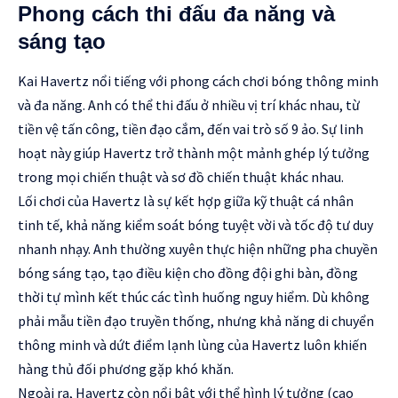
Phong cách thi đấu đa năng và
sáng tạo
Kai Havertz nổi tiếng với phong cách chơi bóng thông minh
và đa năng. Anh có thể thi đấu ở nhiều vị trí khác nhau, từ
tiền vệ tấn công, tiền đạo cắm, đến vai trò số 9 ảo. Sự linh
hoạt này giúp Havertz trở thành một mảnh ghép lý tưởng
trong mọi chiến thuật và sơ đồ chiến thuật khác nhau.
Lối chơi của Havertz là sự kết hợp giữa kỹ thuật cá nhân
tinh tế, khả năng kiểm soát bóng tuyệt vời và tốc độ tư duy
nhanh nhạy. Anh thường xuyên thực hiện những pha chuyền
bóng sáng tạo, tạo điều kiện cho đồng đội ghi bàn, đồng
thời tự mình kết thúc các tình huống nguy hiểm. Dù không
phải mẫu tiền đạo truyền thống, nhưng khả năng di chuyển
thông minh và dứt điểm lạnh lùng của Havertz luôn khiến
hàng thủ đối phương gặp khó khăn.
Ngoài ra, Havertz còn nổi bật với thể hình lý tưởng (cao