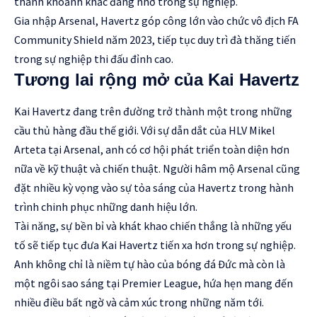
thành khoảnh khắc đáng nhớ trong sự nghiệp.
Gia nhập Arsenal, Havertz góp công lớn vào chức vô địch FA
Community Shield năm 2023, tiếp tục duy trì đà thăng tiến
trong sự nghiệp thi đấu đỉnh cao.
Tương lai rộng mở của Kai Havertz
Kai Havertz đang trên đường trở thành một trong những
cầu thủ hàng đầu thế giới. Với sự dẫn dắt của HLV Mikel
Arteta tại Arsenal, anh có cơ hội phát triển toàn diện hơn
nữa về kỹ thuật và chiến thuật. Người hâm mộ Arsenal cũng
đặt nhiều kỳ vọng vào sự tỏa sáng của Havertz trong hành
trình chinh phục những danh hiệu lớn.
Tài năng, sự bền bỉ và khát khao chiến thắng là những yếu
tố sẽ tiếp tục đưa Kai Havertz tiến xa hơn trong sự nghiệp.
Anh không chỉ là niềm tự hào của bóng đá Đức mà còn là
một ngôi sao sáng tại Premier League, hứa hẹn mang đến
nhiều điều bất ngờ và cảm xúc trong những năm tới.