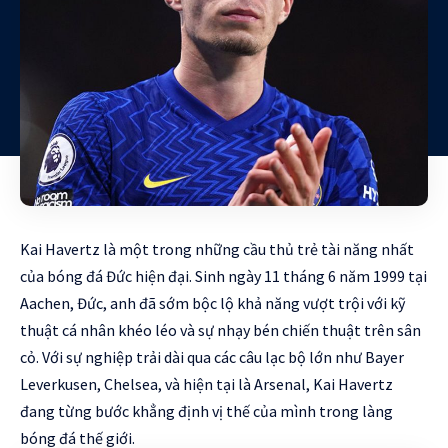
Kai Havertz là một trong những cầu thủ trẻ tài năng nhất
của bóng đá Đức hiện đại. Sinh ngày 11 tháng 6 năm 1999 tại
Aachen, Đức, anh đã sớm bộc lộ khả năng vượt trội với kỹ
thuật cá nhân khéo léo và sự nhạy bén chiến thuật trên sân
cỏ. Với sự nghiệp trải dài qua các câu lạc bộ lớn như Bayer
Leverkusen, Chelsea, và hiện tại là Arsenal, Kai Havertz
đang từng bước khẳng định vị thế của mình trong làng
bóng đá thế giới.