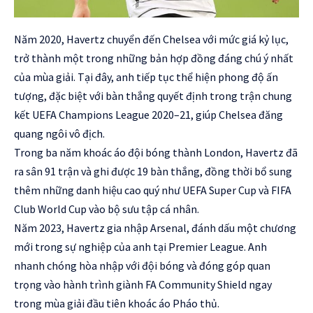
Năm 2020, Havertz chuyển đến Chelsea với mức giá kỷ lục,
trở thành một trong những bản hợp đồng đáng chú ý nhất
của mùa giải. Tại đây, anh tiếp tục thể hiện phong độ ấn
tượng, đặc biệt với bàn thắng quyết định trong trận chung
kết UEFA Champions League 2020–21, giúp Chelsea đăng
quang ngôi vô địch.
Trong ba năm khoác áo đội bóng thành London, Havertz đã
ra sân 91 trận và ghi được 19 bàn thắng, đồng thời bổ sung
thêm những danh hiệu cao quý như UEFA Super Cup và FIFA
Club World Cup vào bộ sưu tập cá nhân.
Năm 2023, Havertz gia nhập Arsenal, đánh dấu một chương
mới trong sự nghiệp của anh tại Premier League. Anh
nhanh chóng hòa nhập với đội bóng và đóng góp quan
trọng vào hành trình giành FA Community Shield ngay
trong mùa giải đầu tiên khoác áo Pháo thủ.