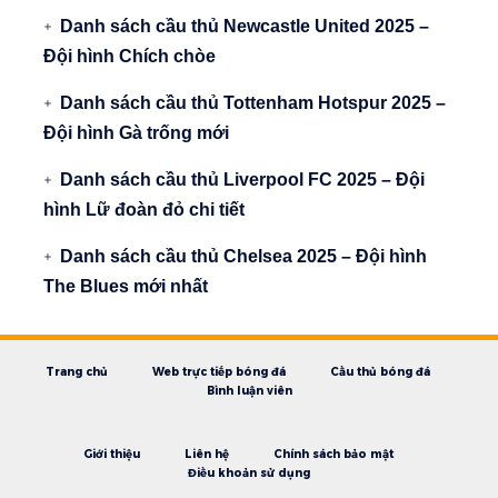
Danh sách cầu thủ Newcastle United 2025 –
Đội hình Chích chòe
Danh sách cầu thủ Tottenham Hotspur 2025 –
Đội hình Gà trống mới
Danh sách cầu thủ Liverpool FC 2025 – Đội
hình Lữ đoàn đỏ chi tiết
Danh sách cầu thủ Chelsea 2025 – Đội hình
The Blues mới nhất
Trang chủ
Web trực tiếp bóng đá
Cầu thủ bóng đá
Bình luận viên
Giới thiệu
Liên hệ
Chính sách bảo mật
Điều khoản sử dụng