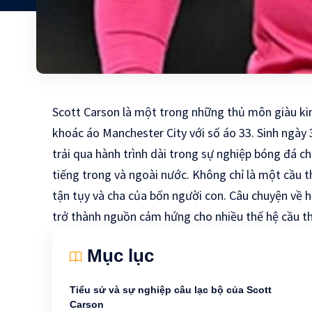
Scott Carson là một trong những thủ môn giàu ki
khoác áo Manchester City với số áo 33. Sinh ngày
trải qua hành trình dài trong sự nghiệp bóng đá ch
tiếng trong và ngoài nước. Không chỉ là một cầu t
tận tụy và cha của bốn người con. Câu chuyện về h
trở thành nguồn cảm hứng cho nhiều thế hệ cầu th
Mục lục
Tiểu sử và sự nghiệp câu lạc bộ của Scott
Carson