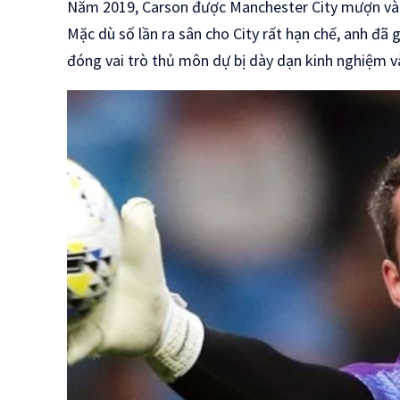
Năm 2019, Carson được Manchester City mượn và 
Mặc dù số lần ra sân cho City rất hạn chế, anh đ
đóng vai trò thủ môn dự bị dày dạn kinh nghiệm và