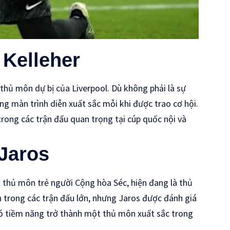
 Kelleher
 thủ môn dự bị của Liverpool. Dù không phải là sự
ng màn trình diễn xuất sắc mỗi khi được trao cơ hội.
trong các trận đấu quan trọng tại cúp quốc nội và
 Jaros
ột thủ môn trẻ người Cộng hòa Séc, hiện đang là thủ
ân trong các trận đấu lớn, nhưng Jaros được đánh giá
có tiềm năng trở thành một thủ môn xuất sắc trong