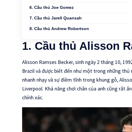
6. Cầu thủ Joe Gomez
7. Cầu thủ Jarell Quansah
8. Cầu thủ Andrew Robertson
1. Cầu thủ Alisson 
Alisson Ramses Becker, sinh ngày 2 tháng 10, 1992
Brazil và được biết đến như một trong những thủ 
nhanh nhạy và sự điềm tĩnh trong khung gỗ, Aliss
Liverpool. Khả năng chơi chân của anh cũng rất ấ
chính xác.