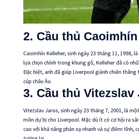
2. Cầu thủ Caoimhín
Caoimhín Kelleher, sinh ngày 23 tháng 11, 1998, là
lựa chọn chính trong khung gỗ, Kelleher đã có nhữ
Đặc biệt, anh đã giúp Liverpool giành chiến thắng 
cúp châu Âu.
3. Cầu thủ Vitezslav
Vitezslav Jaros, sinh ngày 23 tháng 7, 2001, là m
môn dự bị cho Liverpool. Mặc dù ít có cơ hội ra s
cao với khả năng phản xạ nhanh và sự điềm tĩnh, 
tương lai.