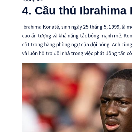
4. Cầu thủ Ibrahima
Ibrahima Konaté, sinh ngày 25 tháng 5, 1999, là mộ
cao ấn tượng và khả năng tắc bóng mạnh mẽ, Kon
cột trong hàng phòng ngự của đội bóng. Anh cũng
và luôn hỗ trợ đội nhà trong việc phát động tấn c