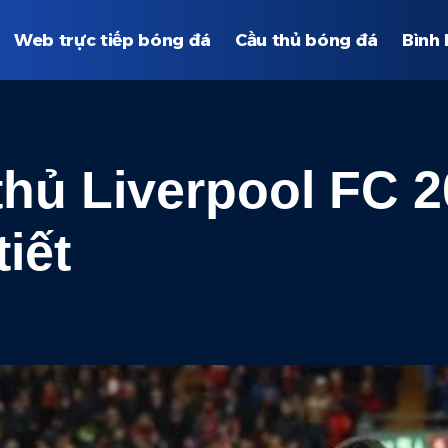
Web trực tiếp bóng đá
Cầu thủ bóng đá
Bình 
hủ Liverpool FC 2
iết