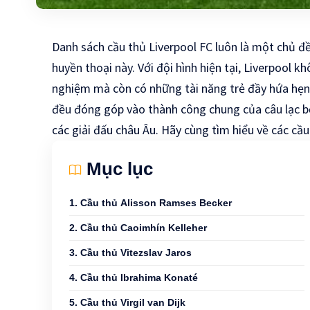
Danh sách cầu thủ Liverpool FC luôn là một chủ đ
huyền thoại này. Với đội hình hiện tại, Liverpool k
nghiệm mà còn có những tài năng trẻ đầy hứa hẹn.
đều đóng góp vào thành công chung của câu lạc b
các giải đấu châu Âu. Hãy cùng tìm hiểu về các cầu 
Mục lục
1. Cầu thủ Alisson Ramses Becker
2. Cầu thủ Caoimhín Kelleher
3. Cầu thủ Vitezslav Jaros
4. Cầu thủ Ibrahima Konaté
5. Cầu thủ Virgil van Dijk