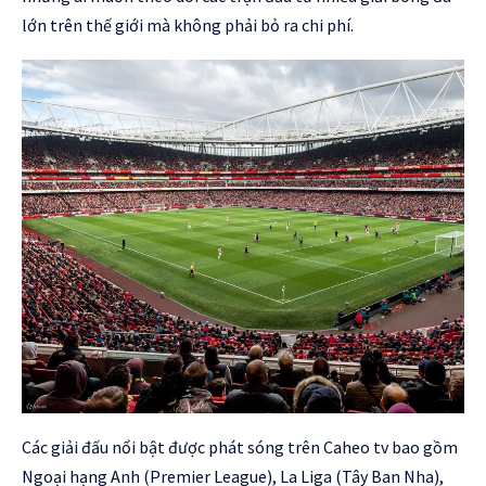
lớn trên thế giới mà không phải bỏ ra chi phí.
Các giải đấu nổi bật được phát sóng trên Caheo tv bao gồm
Ngoại hạng Anh (Premier League), La Liga (Tây Ban Nha),