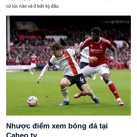
cứ lúc nào và ở bất kỳ đâu.
Nhược điểm xem bóng đá tại
Caheo tv