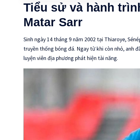
Tiểu sử và hành trì
Matar Sarr
Sinh ngày 14 tháng 9 năm 2002 tại Thiaroye, Sénég
truyền thống bóng đá. Ngay từ khi còn nhỏ, anh đã
luyện viên địa phương phát hiện tài năng.