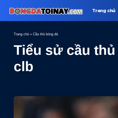
Trang chủ
Trang chủ
»
Cầu thủ bóng đá
Tiểu sử cầu thủ
clb