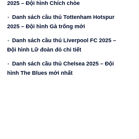
2025 – Đội hình Chích chòe
Danh sách cầu thủ Tottenham Hotspur
2025 – Đội hình Gà trống mới
Danh sách cầu thủ Liverpool FC 2025 –
Đội hình Lữ đoàn đỏ chi tiết
Danh sách cầu thủ Chelsea 2025 – Đội
hình The Blues mới nhất