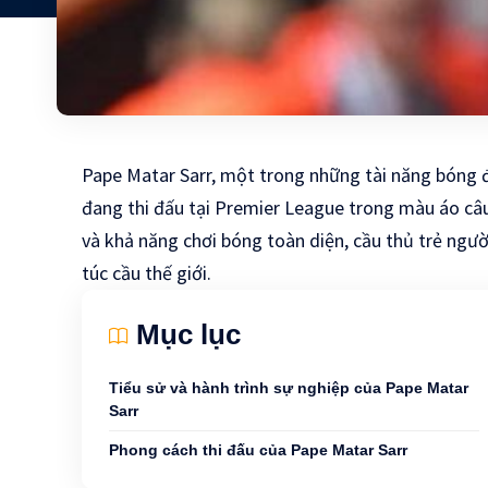
Pape Matar Sarr, một trong những tài năng bóng đ
đang thi đấu tại Premier League trong màu áo câu
và khả năng chơi bóng toàn diện, cầu thủ trẻ ngư
túc cầu thế giới.
Mục lục
Tiểu sử và hành trình sự nghiệp của Pape Matar
Sarr
Phong cách thi đấu của Pape Matar Sarr