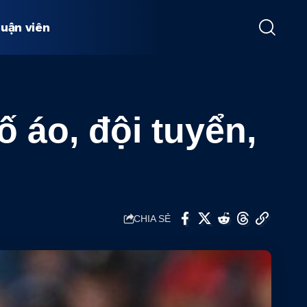
luận viên
ố áo, đội tuyển,
CHIA SẺ