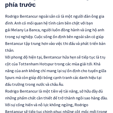
phía trước
Rodrigo Bentancur ngoài sân cỏ là một người đàn ông gia
đình. Anh có mối quan hệ tình cảm bền chặt với bạn
gái Melany La Banca, người luôn đồng hành và ủng hộ anh
trong sự nghiệp. Cuộc sống ổn định bên ngoài sân cỏ giúp
Bentancur tập trung hơn vào việc thi đấu và phát triển bản
thân.
Với phong độ hiện tại, Bentancur hứa hẹn sẽ tiếp tục là trụ
cột của Tottenham Hotspur trong các mùa giải tới. Khả
năng của anh không chỉ mang lại sự ổn định cho tuyến giữa
Spurs mà còn giúp đội bóng cạnh tranh các danh hiệu tại
đấu trường trong nước và châu Âu.
Rodrigo Bentancur là một tiền vệ tài năng, sở hữu đầy đủ
những phẩm chất cần thiết để trở thành ngôi sao hàng đầu.
Với sự cống hiến và nỗ lực không ngừng, Rodrigo
Bentancur sẽ tiếp tục chinh phục những cột mốc mới trong