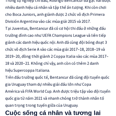
Trong sự nghiệp thi đấu, Rodrigo Bentancur đã gặt hái được
nhiều danh hiệu cá nhân và tập thể ấn tượng. Khi còn chơi
cho Boca Juniors, anh giành được 2 chức vô địch Primera
División Argentina vào các mùa giải 2015 và 2017.
Tại Juventus, Bentancur đã có cơ hội thi đấu ở những đấu
trường đỉnh cao như UEFA Champions League và liên tiếp
giành các danh hiệu quốc nội. Anh đã cùng đội bóng đoạt 3
chức vô địch Serie A vào các mùa giải 2017–18, 2018–19 và
2019–20, đồng thời giành 2 Coppa Italia vào các mùa 2017–
18 và 2020–21. Không chỉ vậy, anh còn có thêm 2 danh
hiệu Supercoppa Italiana.
Trên đấu trường quốc tế, Bentancur đã cùng đội tuyển quốc
gia Uruguay tham dự nhiều giải đấu lớn như Copa
América và FIFA World Cup. Anh được triệu tập vào đội tuyển
quốc gia từ năm 2021 và nhanh chóng trở thành nhân tố
quan trọng trong tuyến giữa của Uruguay.
Cuộc sống cá nhân và tương lai