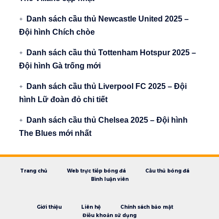
Danh sách cầu thủ Newcastle United 2025 –
Đội hình Chích chòe
Danh sách cầu thủ Tottenham Hotspur 2025 –
Đội hình Gà trống mới
Danh sách cầu thủ Liverpool FC 2025 – Đội
hình Lữ đoàn đỏ chi tiết
Danh sách cầu thủ Chelsea 2025 – Đội hình
The Blues mới nhất
Trang chủ
Web trực tiếp bóng đá
Cầu thủ bóng đá
Bình luận viên
Giới thiệu
Liên hệ
Chính sách bảo mật
Điều khoản sử dụng