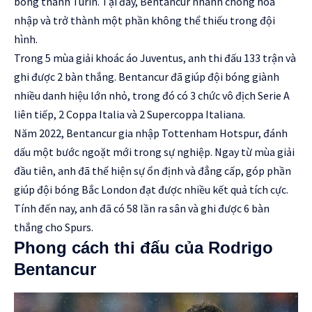
bóng thành Turin. Tại đây, Bentancur nhanh chóng hòa
nhập và trở thành một phần không thể thiếu trong đội
hình.
Trong 5 mùa giải khoác áo Juventus, anh thi đấu 133 trận và
ghi được 2 bàn thắng. Bentancur đã giúp đội bóng giành
nhiều danh hiệu lớn nhỏ, trong đó có 3 chức vô địch Serie A
liên tiếp, 2 Coppa Italia và 2 Supercoppa Italiana.
Năm 2022, Bentancur gia nhập Tottenham Hotspur, đánh
dấu một bước ngoặt mới trong sự nghiệp. Ngay từ mùa giải
đầu tiên, anh đã thể hiện sự ổn định và đẳng cấp, góp phần
giúp đội bóng Bắc London đạt được nhiều kết quả tích cực.
Tính đến nay, anh đã có 58 lần ra sân và ghi được 6 bàn
thắng cho Spurs.
Phong cách thi đấu của Rodrigo
Bentancur